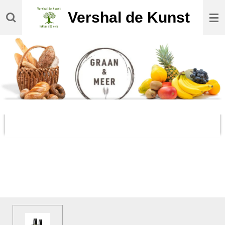
Ga
Vershal de Kunst
direct
naar
de
hoofdinhoud