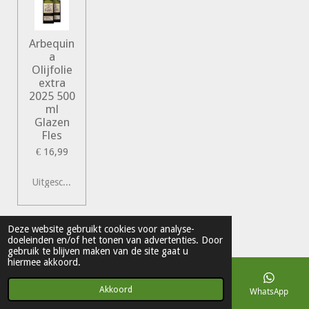
Arbequin
a
Olijfolie
extra
2025 500
ml
Glazen
Fles
€ 16,99
Uitgeschakeld
© 2022 Vershal de Kunst
Deze website gebruikt cookies voor analyse-
doeleinden en/of het tonen van advertenties. Door
Powered by
JouwWeb
gebruik te blijven maken van de site gaat u
hiermee akkoord.
Akkoord
E-mailadres
Telefoonnummer
Kaart
WhatsApp