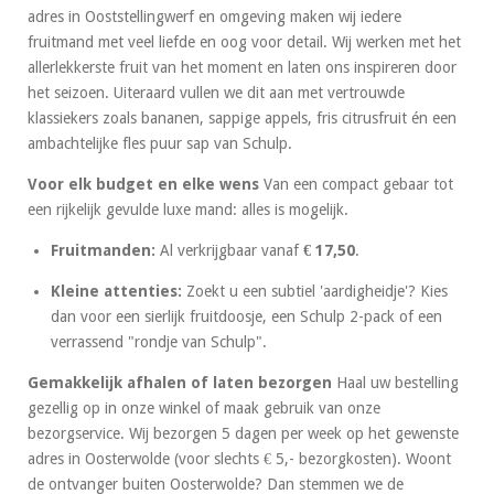
adres in Ooststellingwerf en omgeving maken wij iedere
fruitmand met veel liefde en oog voor detail. Wij werken met het
allerlekkerste fruit van het moment en laten ons inspireren door
het seizoen. Uiteraard vullen we dit aan met vertrouwde
klassiekers zoals bananen, sappige appels, fris citrusfruit én een
ambachtelijke fles puur sap van Schulp.
Voor elk budget en elke wens
Van een compact gebaar tot
een rijkelijk gevulde luxe mand: alles is mogelijk.
Fruitmanden:
Al verkrijgbaar vanaf
€ 17,50
.
Kleine attenties:
Zoekt u een subtiel 'aardigheidje'? Kies
dan voor een sierlijk fruitdoosje, een Schulp 2-pack of een
verrassend "rondje van Schulp".
Gemakkelijk afhalen of laten bezorgen
Haal uw bestelling
gezellig op in onze winkel of maak gebruik van onze
bezorgservice. Wij bezorgen 5 dagen per week op het gewenste
adres in Oosterwolde (voor slechts € 5,- bezorgkosten). Woont
de ontvanger buiten Oosterwolde? Dan stemmen we de