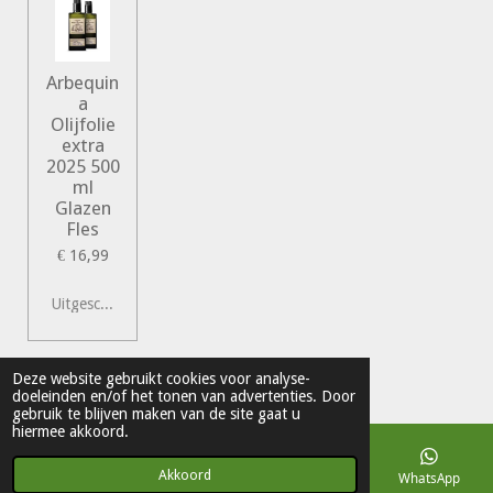
Arbequin
a
Olijfolie
extra
2025 500
ml
Glazen
Fles
€ 16,99
Uitgeschakeld
© 2022 Vershal de Kunst
Deze website gebruikt cookies voor analyse-
doeleinden en/of het tonen van advertenties. Door
Powered by
JouwWeb
gebruik te blijven maken van de site gaat u
hiermee akkoord.
Akkoord
E-mailadres
Telefoonnummer
Kaart
WhatsApp