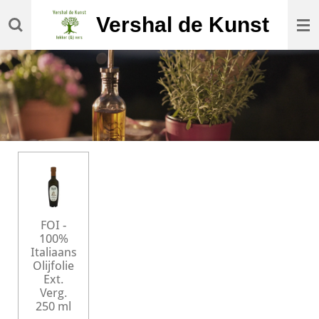
Ga
Vershal de Kunst
direct
naar
de
hoofdinhoud
FOI -
100%
Italiaans
Olijfolie
Ext.
Verg.
250 ml